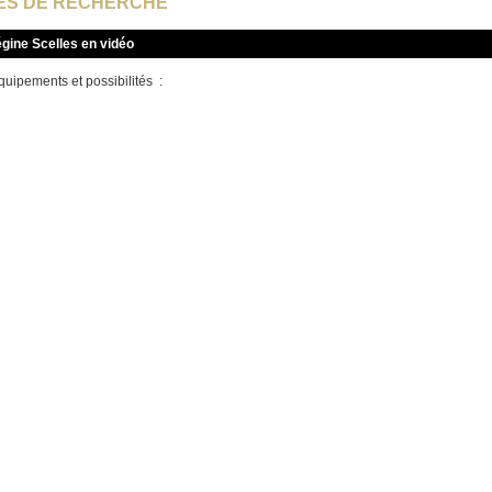
ES DE RECHERCHE
gine Scelles en vidéo
uipements et possibilités :